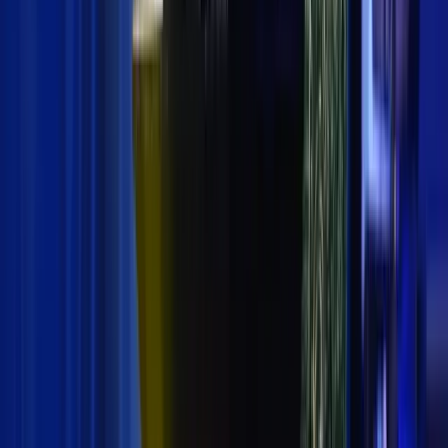
Pemprov DKI turut berbelasungkawa atas penembaka
di dua masjid di Christchurch, New Zealand, yang