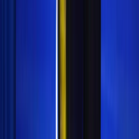
Kilas Indonesia adalah portal berita yang menyajikan
informasi terkini, akurat, dan terpercaya seputar
pendidikan Islam, madrasah, pesantren, dan berbagai
topik menarik lainnya.
PT. Jagonya Media Nusantara
Jl. Prof. DR. Soepomo SH No.23 (Lt. Dasar Hotel
Sofyan Soepomo), Tebet Barat, Tebet, Jakarta Selatan
DKI Jakarta
Connect With Us