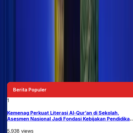
Tinggalkan Komentar
Nama *
Email *
Komentar *
Kirim Komentar
Belum ada komentar. Jadilah yang pertama
berkomentar!
Berita Populer
1
Kemenag Perkuat Literasi Al-Qur’an di Sekolah,
Asesmen Nasional Jadi Fondasi Kebijakan Pendidikan
Agama
5.938
views