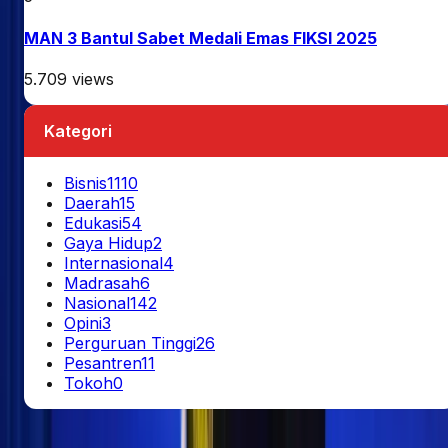
MAN 3 Bantul Sabet Medali Emas FIKSI 2025
5.709
views
Kategori
Bisnis
1110
Daerah
15
Edukasi
54
Gaya Hidup
2
Internasional
4
Madrasah
6
Nasional
142
Opini
3
Perguruan Tinggi
26
Pesantren
11
Tokoh
0