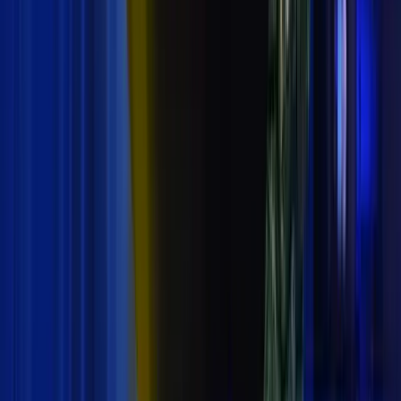
menewaskan 49 orang. Warna-warna bendera Selandi
Baru akan dimunculkan selama seminggu di jembatan
penyeberangan orang (JPO) Gelora Bung Karno.
Kepala Dinas Bina Marga Hari Nugroho mengatakan
kombinasi warna itu dimunculkan di JPO GBK sebagai
bentuk solidaritas dan dukungan Jakarta kepada
Selandia Baru. Terutama keluarga korban penembakan
massal di dua masjid tersebut. "Ini sesuai dengan araha
Pak Gubernur," ujar Hari lewat keterangannya, Sabtu
(16/3/2019). Pemunculan warna-warna bendera
Selandia Baru ini sudah dilakukan sejak Jumat (15/3)
malam. Kombinasi warna yang ada di bendera tersebut
adalah merah, biru, dan putih.
Tags:
#
Tag Berita
#
New Zealand
Bagikan: