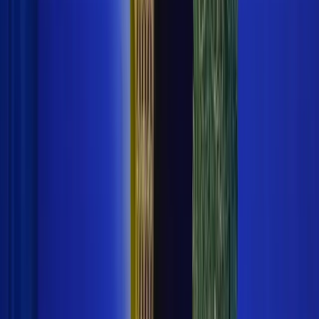
Penulis di Kilas Indonesia. Menghadirkan berita terkini
dan terpercaya untuk pembaca setia.
Berita Terkait
Kemenag Pastikan KBM Madrasah di Sumatera Barat
Berjalan Pascabanjir
7 Januari 2026
Kemenag Rayakan HAB ke-80 Dengan Sederhana,
Dana Difokuskan untuk Korban Bencana
5 Januari 2026
Kemenag Tegaskan Pendidikan Islam Harus Jawab
Krisis Global
31 Desember 2025
Komentar (
0
)