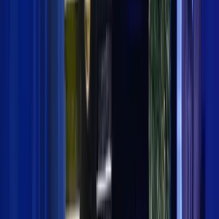
1
menit baca