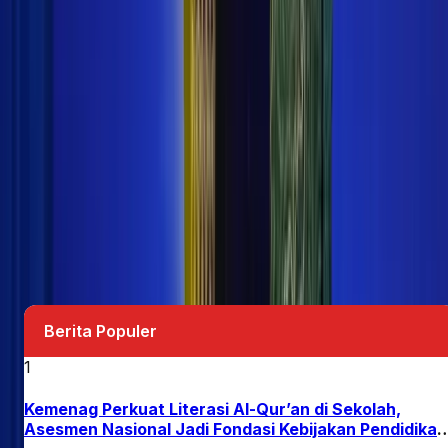
Komentar (
0
)
Tinggalkan Komentar
Nama *
Email *
Komentar *
Kirim Komentar
Belum ada komentar. Jadilah yang pertama
berkomentar!
Berita Populer
1
Kemenag Perkuat Literasi Al-Qur’an di Sekolah,
Asesmen Nasional Jadi Fondasi Kebijakan Pendidikan