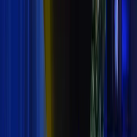
orang warga dari Kelurahan Tanjung Priok,
Pademangan Barat, Sungai Bambu, dan Warakas
Jakarta Utara turut terlibat dalam kegiatan ini. "Progra
padat karya yang dilaksanakan di berbagai kantor Distri
Navigasi yang tersebar di seluruh Indonesia, termasuk d
Distrik Navigasi Kelas I Tanjung Priok ini dilaksanakan
secara berkesinambungan dari tahun ke tahun secara
swakelola," kata Direktur Kenavigasian, Basar Antonius
dalam keterangan tertulis, Sabtu (16/3/2019). Hal
tersebut diungkapkannya saat membuka kegiatan padat
karya tersebut di halaman Kantor Disnav Kelas I Tanju
Priok, Jakarta. Menurut Basar, kegiatan padat karya
seperti ini dapat membuat lingkungan kerja yang bersih
dan nyaman bagi para pegawai Disnav Tanjung Priok.
Tags:
#
Tag Berita
#
DKI Jakarta
Bagikan: