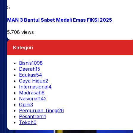
5
MAN 3 Bantul Sabet Medali Emas FIKSI 2025
5.708
views
Kategori
Bisnis
1098
Daerah
15
Edukasi
54
Gaya Hidup
2
Internasional
4
Madrasah
6
Nasional
142
Opini
3
Perguruan Tinggi
26
Pesantren
11
Tokoh
0