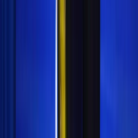
Kilas Indonesia adalah portal berita yang menyajikan
informasi terkini, akurat, dan terpercaya seputar
pendidikan Islam, madrasah, pesantren, dan berbagai
topik menarik lainnya.
PT. Jagonya Media Nusantara
Jl. Prof. DR. Soepomo SH No.23 (Lt. Dasar Hotel
Sofyan Soepomo), Tebet Barat, Tebet, Jakarta Selatan
DKI Jakarta
Connect With Us