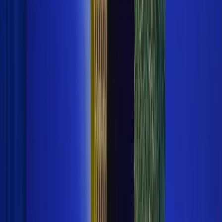
Penulis di Kilas Indonesia. Menghadirkan berita terkini
dan terpercaya untuk pembaca setia.
Berita Terkait
Kemenag Pastikan KBM Madrasah di Sumatera Barat
Berjalan Pascabanjir
7 Januari 2026
Kemenag Rayakan HAB ke-80 Dengan Sederhana,
Dana Difokuskan untuk Korban Bencana
5 Januari 2026
Kemenag Tegaskan Pendidikan Islam Harus Jawab
Krisis Global
31 Desember 2025