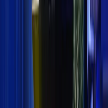
Jakarta - Kementerian Perhubungan (Kemenhub)
melalui Distrik Navigasi (Disnav) Kelas I Tanjung Priok
Jakarta menggelar program padat karya. Sedikitnya 60