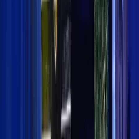
1
menit baca