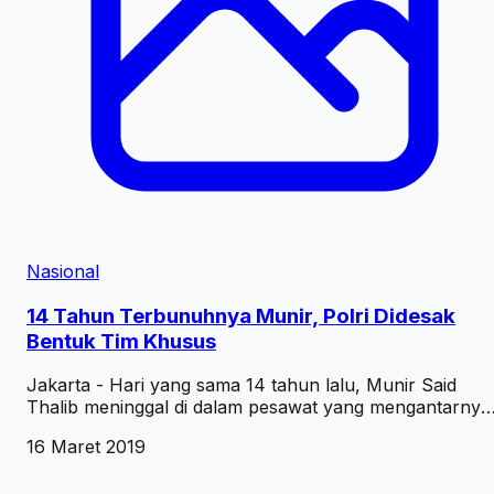
Nasional
14 Tahun Terbunuhnya Munir, Polri Didesak
Bentuk Tim Khusus
Jakarta - Hari yang sama 14 tahun lalu, Munir Said
Thalib meninggal di dalam pesawat yang mengantarnya
ke Amsterdam, Belanda. Munir diracun di udara.
16 Maret 2019
Pollycarpus Budihari Priyanto, seorang pilot...