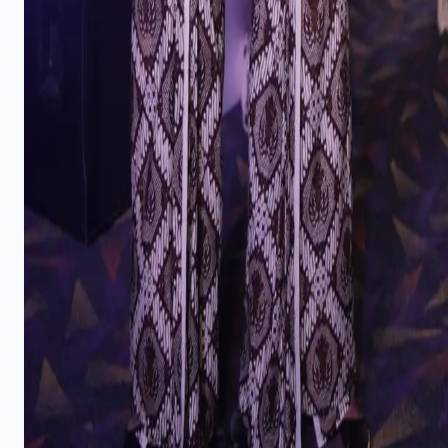
#
#LAZISNUDepok
#
#MuslimatNU
#
#NUCareDepok
#
#PCNUDepok
#
#RohisIndonesia
#
2025
#
2026
#
Aceh
#
Akminas
#
Amien Suyitno
#
Anti Korupsi
#
Anugerah Hari Guru Nasional
#
Anugerah Penggerak Nusantara 2025
#
Asep Saepudin Jahar
#
Asshiddiqiyyah
#
Bahasa Inggris
#
Balapan
#
Basnang Said
#
Beasiswa
#
Beasiswa Indonesia Bangkit
Kategori
Bisnis
1113
Daerah
15
Edukasi
54
Gaya Hidup
2
Internasional
4
Madrasah
6
Nasional
142