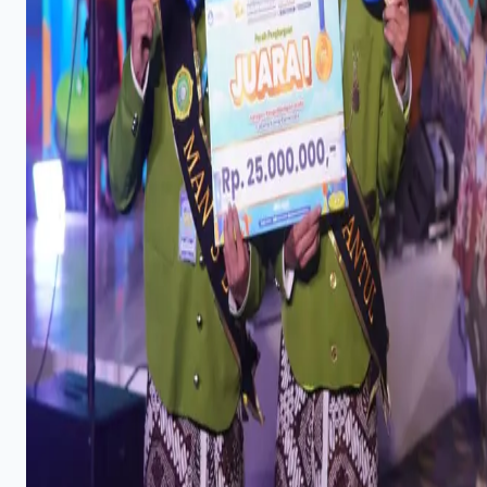
3
Harmonisasi Tradisi dan Modernitas Warnai Gagasan
Penguatan Pesantren di Sumatera Barat
25 November 2025
4
Kinerja Komunikasi Direktorat PAI Menguat, Publik
Apresiasi Program Pendidikan Agama Islam
30 Desember 2025
5
MAN 3 Bantul Sabet Medali Emas FIKSI 2025
1 November 2025
Tag Populer